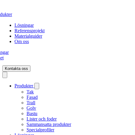
dukter
Lösningar
Referensprojekt
Materialguider
Om oss
ingar
et
Kontakta oss
Produkter
Tak
Fasad
Trall
Golv
Bastu
Lister och foder
Sammansatta produkter
Specialprofiler