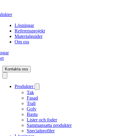
dukter
Lösningar
Referensprojekt
Materialguider
Om oss
ingar
et
Kontakta oss
Produkter
Tak
Fasad
Trall
Golv
Bastu
Lister och foder
Sammansatta produkter
Specialprofiler